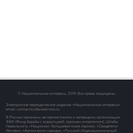
© Национальные интересы, 2019. Все права защищены.
Электронное периодическое издание «Национальные интересы» .
email: contact(сoбaчка)niros.ru
В России признаны экстремистскими и запрещены организации
ФБК (Фонд борьбы с коррупцией, признан иноагентом), Штабы
Навального, «Национал-большевистская партия», «Свидетели
Иеговы», «Армия воли народа», «Русский общенациональный