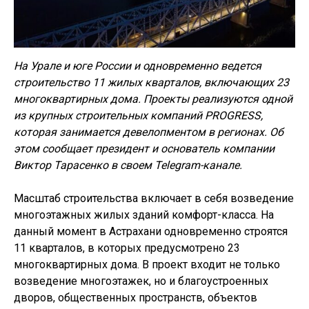
На Урале и юге России и о
дновременно ведется
строительство 11 жилых кварталов, включающих 23
многоквартирных дома. Проект
ы
реализу
ю
тся одной
из крупных строительных компаний PROGRESS,
которая занимается девелопментом в регион
ах
. Об
этом сообщает президент и основатель компании
Виктор Тарасенко в своем Telegram-канале.
Масштаб строительства включает в себя возведение
многоэтажных жилых зданий комфорт-класса. На
данный момент в Астрахани одновременно строятся
11 кварталов, в которых предусмотрено 23
многоквартирных дома. В проект входит не только
возведение многоэтажек, но и благоустроенных
дворов, общественных пространств, объектов