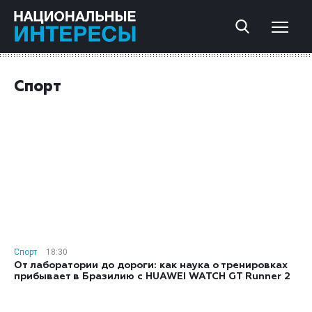
Спорт
Спорт
18:30
От лаборатории до дороги: как наука о тренировках
прибывает в Бразилию с HUAWEI WATCH GT Runner 2