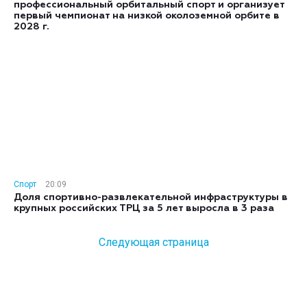
профессиональный орбитальный спорт и организует
первый чемпионат на низкой околоземной орбите в
2028 г.
Спорт
20:09
Доля спортивно-развлекательной инфраструктуры в
крупных российских ТРЦ за 5 лет выросла в 3 раза
Следующая страница