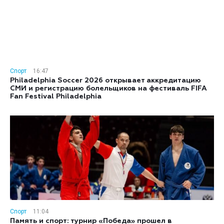
Спорт
16:47
Philadelphia Soccer 2026 открывает аккредитацию
СМИ и регистрацию болельщиков на фестиваль FIFA
Fan Festival Philadelphia
Спорт
11:04
Память и спорт: турнир «Победа» прошел в