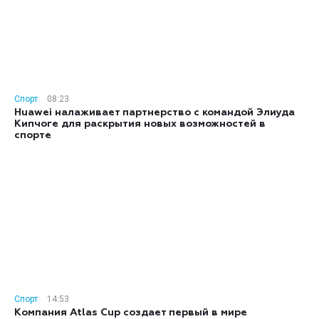
Спорт
08:23
Huawei налаживает партнерство с командой Элиуда
Кипчоге для раскрытия новых возможностей в
спорте
Спорт
14:53
Компания Atlas Cup создает первый в мире