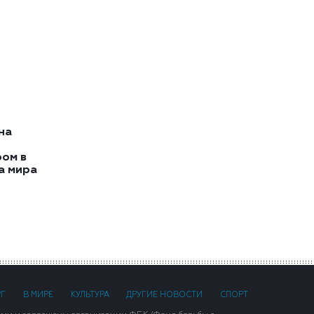
на
ом в
а мира
РГ
В МИРЕ
КУЛЬТУРА
ДРУГИЕ НОВОСТИ
СПОРТ