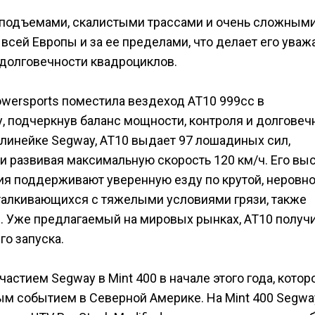
и подъемами, скалистыми трассами и очень сложным
 всей Европы и за ее пределами, что делает его ува
долговечности квадроциклов.
wersports поместила вездеход AT10 999cc в
, подчеркнув баланс мощности, контроля и долговеч
инейке Segway, AT10 выдает 97 лошадиных сил,
ы и развивая максимальную скорость 120 км/ч. Его вы
я поддерживают уверенную езду по крутой, неровно
сталкивающихся с тяжелыми условиями грязи, также
n. Уже предлагаемый на мировых рынках, AT10 получ
го запуска.
астием Segway в Mint 400 в начале этого года, котор
м событием в Северной Америке. На Mint 400 Segwa