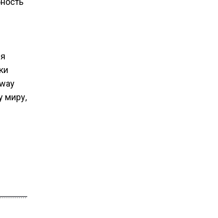
бность
ля
ки
gway
 миру,