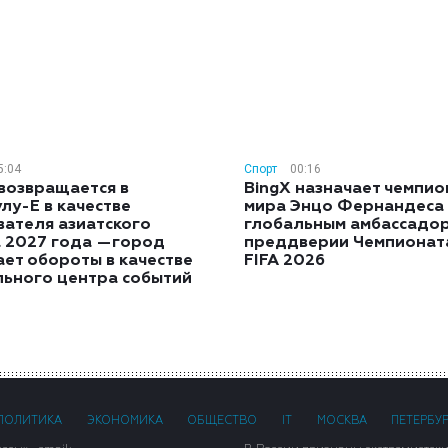
5:04
Спорт
00:16
возвращается в
BingX назначает чемпио
лу-E в качестве
мира Энцо Фернандеса
вателя азиатского
глобальным амбассадор
а 2027 года —город
преддверии Чемпионат
ет обороты в качестве
FIFA 2026
льного центра событий
ПОЛИТИКА
ЭКОНОМИКА
ОБЩЕСТВО
IT
МОСКВА
ПЕТЕРБУ