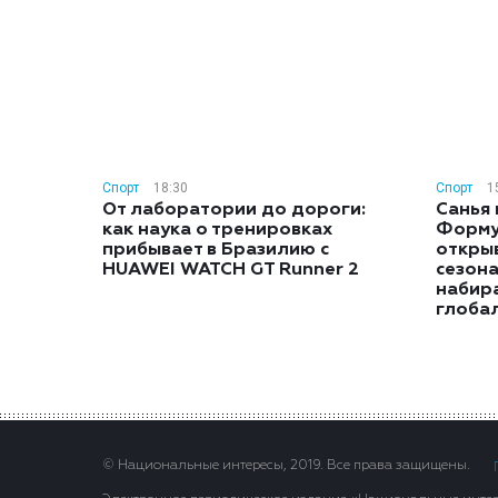
Спорт
18:30
Спорт
1
От лаборатории до дороги:
Санья 
как наука о тренировках
Форму
прибывает в Бразилию с
откры
HUAWEI WATCH GT Runner 2
сезон
набира
глоба
© Национальные интересы, 2019. Все права защищены.