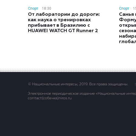
Спорт
18:30
Спорт
1
От лаборатории до дороги:
Санья 
как наука о тренировках
Форму
прибывает в Бразилию с
откры
HUAWEI WATCH GT Runner 2
сезон
набира
глоба
© Национальные интересы, 2019. Все права защищены.
Электронное периодическое издание «Национальные интере
contact(сoбaчка)niros.ru