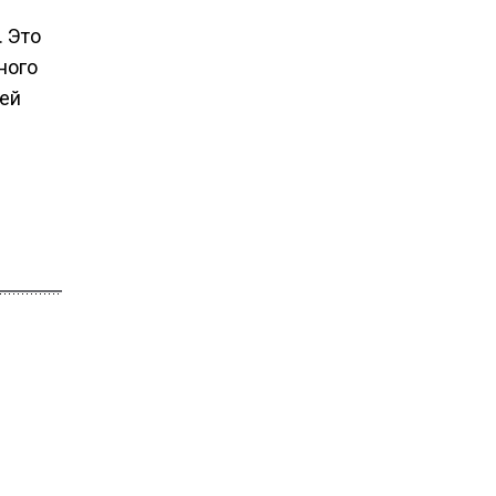
. Это
ного
дей