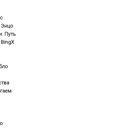
 с
а Энцо
. Путь
 BingX
бло
ства
огаем
цо