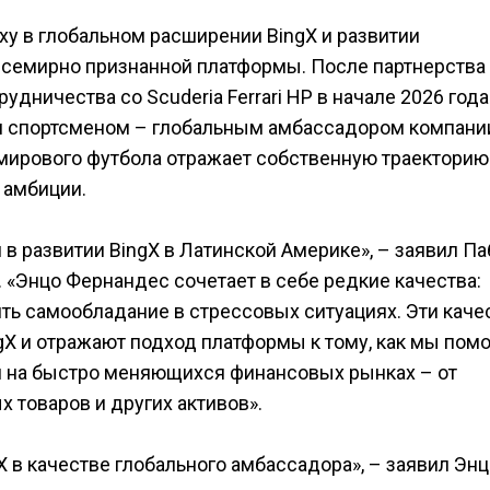
у в глобальном расширении BingX и развитии
всемирно признанной платформы. После партнерства
рудничества со Scuderia Ferrari HP в начале 2026 год
 спортсменом – глобальным амбассадором компании
мирового футбола отражает собственную траекторию
 амбиции.
в развитии BingX в Латинской Америке», – заявил Па
 «Энцо Фернандес сочетает в себе редкие качества:
ять самообладание в стрессовых ситуациях. Эти каче
gX и отражают подход платформы к тому, как мы пом
я на быстро меняющихся финансовых рынках – от
 товаров и других активов».
X в качестве глобального амбассадора», – заявил Эн