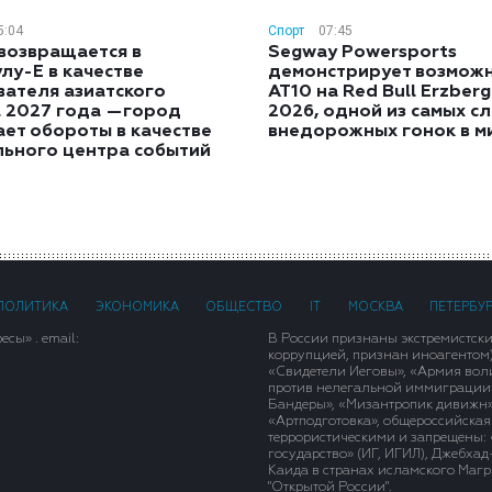
5:04
Спорт
07:45
возвращается в
Segway Powersports
лу-E в качестве
демонстрирует возмож
вателя азиатского
AT10 на Red Bull Erzber
а 2027 года —город
2026, одной из самых с
ет обороты в качестве
внедорожных гонок в м
льного центра событий
ПОЛИТИКА
ЭКОНОМИКА
ОБЩЕСТВО
IT
МОСКВА
ПЕТЕРБУ
сы» . email:
В России признаны экстремистск
коррупцией, признан иноагентом
«Свидетели Иеговы», «Армия вол
против нелегальной иммиграции»,
Бандеры», «Мизантропик дивижн»
«Артподготовка», общероссийская
террористическими и запрещены: 
государство» (ИГ, ИГИЛ), Джебха
Каида в странах исламского Магри
"Открытой России".