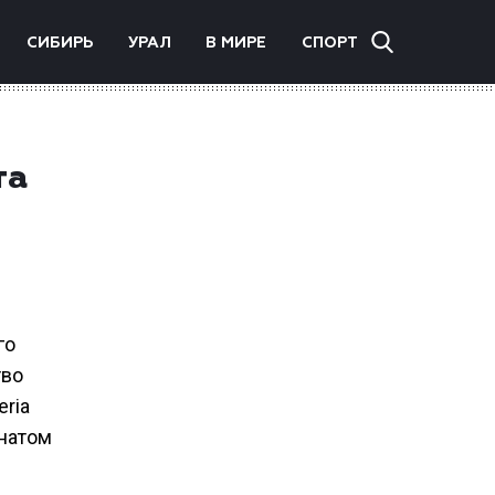
СИБИРЬ
УРАЛ
В МИРЕ
СПОРТ
та
го
тво
ria
онатом