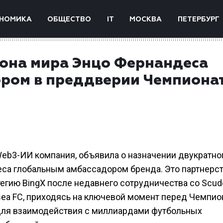
НОМИКА
ОБЩЕСТВО
IT
МОСКВА
ПЕТЕРБУРГ
иона мира Энцо Фернандеса
ром в преддверии Чемпиона
Web3-ИИ компания, объявила о назначении двукратно
еса глобальным амбассадором бренда. Это партнерс
егию BingX после недавнего сотрудничества со Scude
elsea FC, приходясь на ключевой момент перед Чемпи
X для взаимодействия с миллиардами футбольных