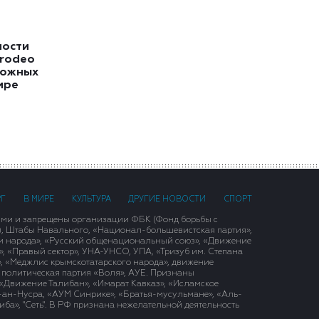
ности
grodeo
ложных
ире
РГ
В МИРЕ
КУЛЬТУРА
ДРУГИЕ НОВОСТИ
СПОРТ
ими и запрещены организации ФБК (Фонд борьбы с
), Штабы Навального, «Национал-большевистская партия»,
и народа», «Русский общенациональный союз», «Движение
 «Правый сектор», УНА-УНСО, УПА, «Тризуб им. Степана
, «Меджлис крымскотатарского народа», движение
 политическая партия «Воля», АУЕ. Признаны
«Движение Талибан», «Имарат Кавказ», «Исламское
д-ан-Нусра, «АУМ Синрике», «Братья-мусульмане», «Аль-
ба», "Сеть". В РФ признана нежелательной деятельность