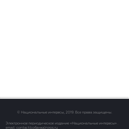
© Национальные интересы, 2019. Все права защищены.
Электронное периодическое издание «Национальные интересы» .
email: contact(сoбaчка)niros.ru