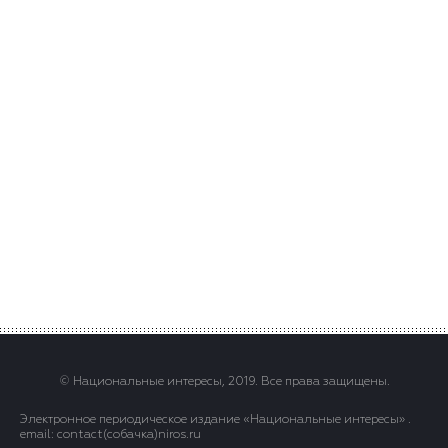
© Национальные интересы, 2019. Все права защищены.
Электронное периодическое издание «Национальные интересы» .
email: contact(сoбaчка)niros.ru