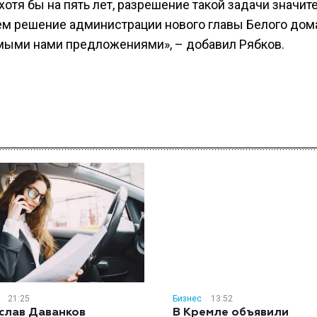
отя бы на пять лет, разрешение такой задачи значит
ем решение администрации нового главы Белого до
мыми нами предложениями», – добавил Рябков.
21:25
Бизнес
13:52
слав Даванков
В Кремле объявили