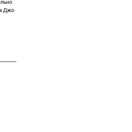
ельно
ма Джо