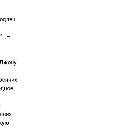
родлен
», –
 Джону
ронних
дное.
ы
онних
скую