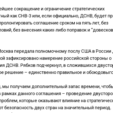
нейшее сокращение и ограничение стратегических
ный как СНВ-3 или, если официально, ДСНВ, будет п
пролонгировать соглашение сроком на пять лет, без
овий, без внесения каких-либо поправок и “довесков”
 Москва передала полномочному послу США в России
рой зафиксировано намерение российской стороны о
ия ДСНВ. Рябков подчеркнул, в сложившихся двусто
ое решение – единственно правильное и обоюдовыго
н, мы получаем дополнительный запас времени, чтоб
 рамках данного соглашения – проведение двустор
 проблем, которые оказывают влияние на стратегиче
ют безопасность двух стран на значительный период.