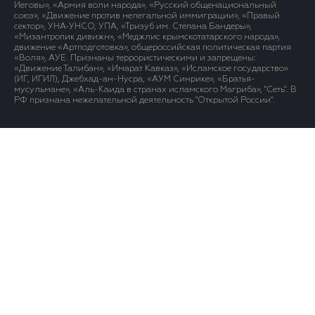
Иеговы», «Армия воли народа», «Русский общенациональный
союз», «Движение против нелегальной иммиграции», «Правый
сектор», УНА-УНСО, УПА, «Тризуб им. Степана Бандеры»,
«Мизантропик дивижн», «Меджлис крымскотатарского народа»,
движение «Артподготовка», общероссийская политическая партия
«Воля», АУЕ. Признаны террористическими и запрещены:
«Движение Талибан», «Имарат Кавказ», «Исламское государство»
(ИГ, ИГИЛ), Джебхад-ан-Нусра, «АУМ Синрике», «Братья-
мусульмане», «Аль-Каида в странах исламского Магриба», "Сеть". В
РФ признана нежелательной деятельность "Открытой России".