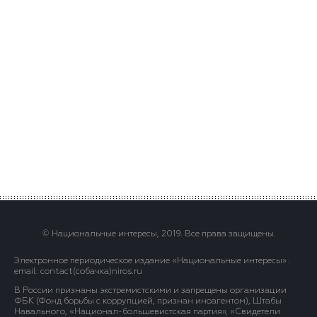
© Национальные интересы, 2019. Все права защищены.
Электронное периодическое издание «Национальные интересы» .
email: contact(сoбaчка)niros.ru
В России признаны экстремистскими и запрещены организации
ФБК (Фонд борьбы с коррупцией, признан иноагентом), Штабы
Навального, «Национал-большевистская партия», «Свидетели