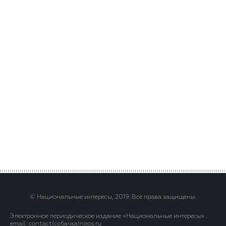
© Национальные интересы, 2019. Все права защищены.
Электронное периодическое издание «Национальные интересы» .
email: contact(сoбaчка)niros.ru