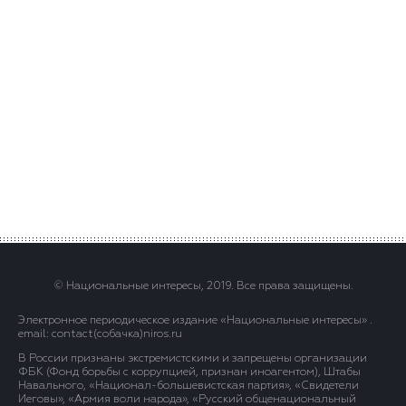
© Национальные интересы, 2019. Все права защищены.
Электронное периодическое издание «Национальные интересы» .
email: contact(сoбaчка)niros.ru
В России признаны экстремистскими и запрещены организации
ФБК (Фонд борьбы с коррупцией, признан иноагентом), Штабы
Навального, «Национал-большевистская партия», «Свидетели
Иеговы», «Армия воли народа», «Русский общенациональный