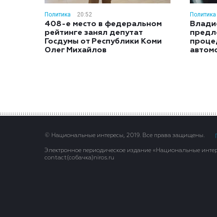
Политика
20:52
Политика
408-е место в федеральном
Влади
рейтинге занял депутат
предл
Госдумы от Республики Коми
проце
Олег Михайлов
автом
© Национальные интересы, 2019. Все права защищены.
Электронное периодическое издание «Национальные интере
contact(сoбaчка)niros.ru