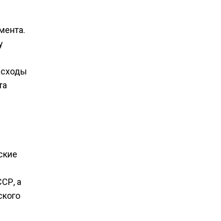
мента.
у
расходы
та
ские
СР, а
ского