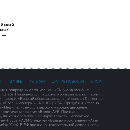
ийской
иж:
ь —
РГ
В МИРЕ
КУЛЬТУРА
ДРУГИЕ НОВОСТИ
СПОРТ
ими и запрещены организации ФБК (Фонд борьбы с
), Штабы Навального, «Национал-большевистская партия»,
и народа», «Русский общенациональный союз», «Движение
 «Правый сектор», УНА-УНСО, УПА, «Тризуб им. Степана
, «Меджлис крымскотатарского народа», движение
 политическая партия «Воля», АУЕ. Признаны
«Движение Талибан», «Имарат Кавказ», «Исламское
д-ан-Нусра, «АУМ Синрике», «Братья-мусульмане», «Аль-
ба», "Сеть". В РФ признана нежелательной деятельность