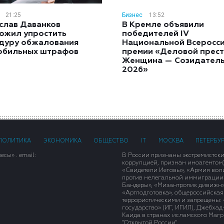
21:25
Бизнес
13:52
слав Даванков
В Кремле объявили
ожил упростить
победителей IV
дуру обжалования
Национальной Всеросс
обильных штрафов
премии «Деловой прест
Женщина — Созидател
2026»
ПОЛИТИКА
ЭКОНОМИКА
ОБЩЕСТВО
IT
МОСКВА
ПЕТЕРБУ
сы» . email:
В России признаны экстремистск
коррупцией, признан иноагентом
«Свидетели Иеговы», «Армия вол
против нелегальной иммиграции»,
Бандеры», «Мизантропик дивижн»
«Артподготовка», общероссийская
террористическими и запрещены: 
государство» (ИГ, ИГИЛ), Джебха
Каида в странах исламского Магри
"Открытой России".