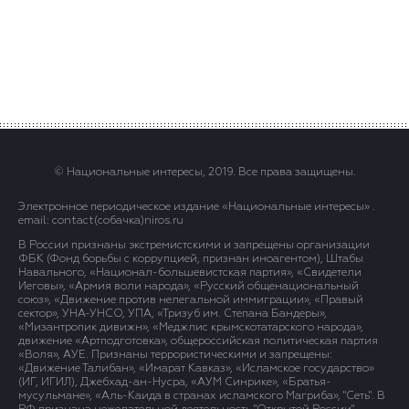
© Национальные интересы, 2019. Все права защищены.
Электронное периодическое издание «Национальные интересы» .
email: contact(сoбaчка)niros.ru
В России признаны экстремистскими и запрещены организации
ФБК (Фонд борьбы с коррупцией, признан иноагентом), Штабы
Навального, «Национал-большевистская партия», «Свидетели
Иеговы», «Армия воли народа», «Русский общенациональный
союз», «Движение против нелегальной иммиграции», «Правый
сектор», УНА-УНСО, УПА, «Тризуб им. Степана Бандеры»,
«Мизантропик дивижн», «Меджлис крымскотатарского народа»,
движение «Артподготовка», общероссийская политическая партия
«Воля», АУЕ. Признаны террористическими и запрещены:
«Движение Талибан», «Имарат Кавказ», «Исламское государство»
(ИГ, ИГИЛ), Джебхад-ан-Нусра, «АУМ Синрике», «Братья-
мусульмане», «Аль-Каида в странах исламского Магриба», "Сеть". В