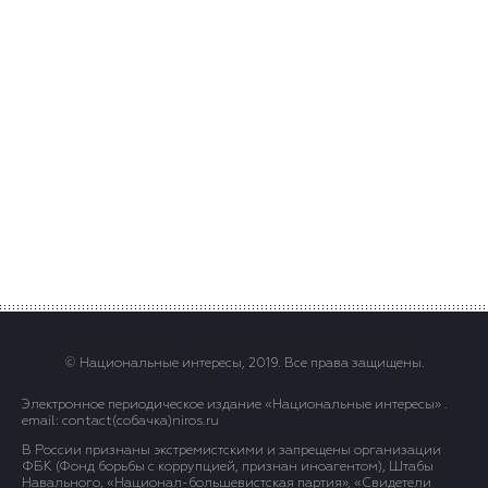
© Национальные интересы, 2019. Все права защищены.
Электронное периодическое издание «Национальные интересы» .
email: contact(сoбaчка)niros.ru
В России признаны экстремистскими и запрещены организации
ФБК (Фонд борьбы с коррупцией, признан иноагентом), Штабы
Навального, «Национал-большевистская партия», «Свидетели