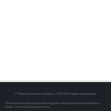
© Национальные интересы, 2019. Все права защищены.
Электронное периодическое издание «Национальные интересы» .
email: contact(сoбaчка)niros.ru