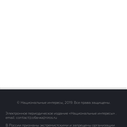
© Национальные интересы, 2019. Все права защищены.
Электронное периодическое издание «Национальные интересы» .
email: contact(сoбaчка)niros.ru
В России признаны экстремистскими и запрещены организации