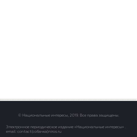
© Национальные интересы, 2019. Все права защищены.
Электронное периодическое издание «Национальные интересы» .
email: contact(сoбaчка)niros.ru