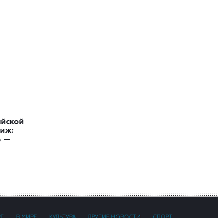
ийской
иж:
ь —
РГ
В МИРЕ
КУЛЬТУРА
ДРУГИЕ НОВОСТИ
СПОРТ