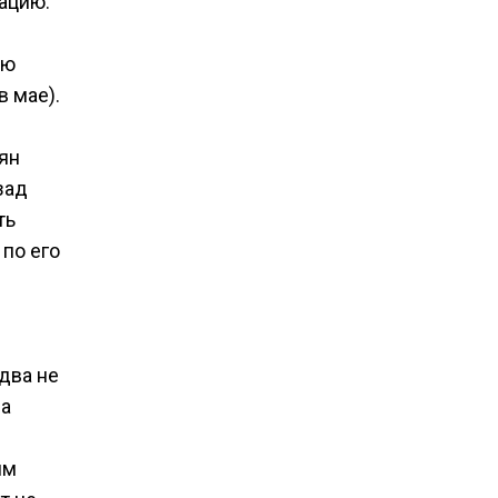
уацию.
ую
 мае).
ян
зад
ть
 по его
два не
на
им