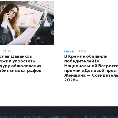
21:25
Бизнес
13:52
слав Даванков
В Кремле объявили
ожил упростить
победителей IV
дуру обжалования
Национальной Всеросс
обильных штрафов
премии «Деловой прест
Женщина — Созидател
2026»
ПОЛИТИКА
ЭКОНОМИКА
ОБЩЕСТВО
IT
МОСКВА
ПЕТЕРБУ