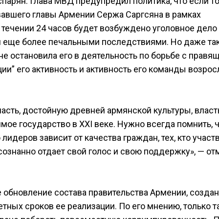
спарян. Глава МВД предупредил политика, что если то
овавшего главы Армении Сержа Саргсяна в рамках
в течении 24 часов будет возбуждено уголовное дело 
 еще более печальными последствиями. Но даже та
не остановила его в деятельность по борьбе с правя
ии” его активность и активность его команды возрос
ть, достойную древней армянской культуры, власт
мое государство в XXI веке. Нужно всегда помнить, 
лидеров зависит от качества граждан, тех, кто участв
осознанно отдает свой голос и свою поддержку», — от
е обновление состава правительства Армении, созда
ных сроков ее реализации. По его мнению, только т