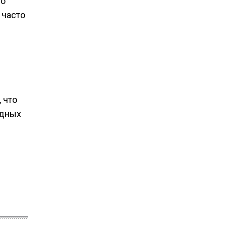
По
 часто
 что
едных