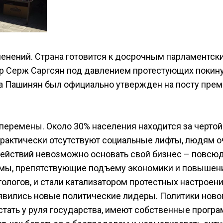
енений. Страна готовится к досрочным парламентск
тр Серж Саргсян под давлением протестующих покин
ола Пашинян был официально утвержден на посту прем
 перемены. Около 30% населения находится за чертой
 практически отсутствуют социальные лифты, людям о
ействий невозможно основать свой бизнес – повсю
лемы, препятствующие подъему экономики и повыше
ологов, и стали катализатором протестных настроени
оявились новые политические лидеры. Политики ново
стать у руля государства, имеют собственные прогр