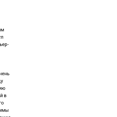
им
ул
ьер-
чень
ду
нию
й в
го
аммы