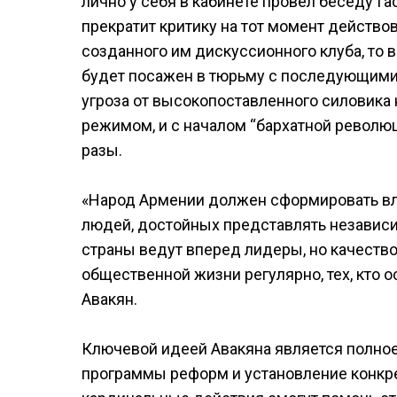
лично у себя в кабинете провел беседу Га
прекратит критику на тот момент действ
созданного им дискуссионного клуба, то 
будет посажен в тюрьму с последующими
угроза от высокопоставленного силовика 
режимом, и с началом “бархатной революц
разы.
«Народ Армении должен сформировать влас
людей, достойных представлять независи
страны ведут вперед лидеры, но качество 
общественной жизни регулярно, тех, кто 
Авакян.
Ключевой идеей Авакяна является полно
программы реформ и установление конкрет