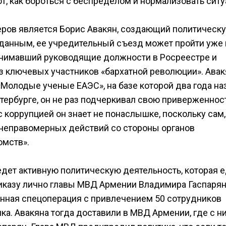
ют, как бороться с беспределом и нормализовать сит
еров является Борис Авакян, создающий политическ
анным, ее учредительный съезд может пройти уже в
занимавший руководящие должности в Росреестре и
з ключевых участников «бархатной революции». Авак
Молодые ученые ЕАЭС», на базе которой два года на
етербурге, он не раз подчеркивал свою приверженнос
 коррупцией он знает не понаслышке, поскольку сам,
 неправомерных действий со стороны органов
омств».
ведет активную политическую деятельность, которая е
приказу лично главы МВД Армении Владимира Гаспаря
нная спецоперация с привлечением 50 сотрудников
а. Авакяна тогда доставили в МВД Армении, где с н