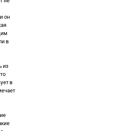
т не
и он
кая
щим
ли в
ь из
что
ует в
мечает
ние
акие