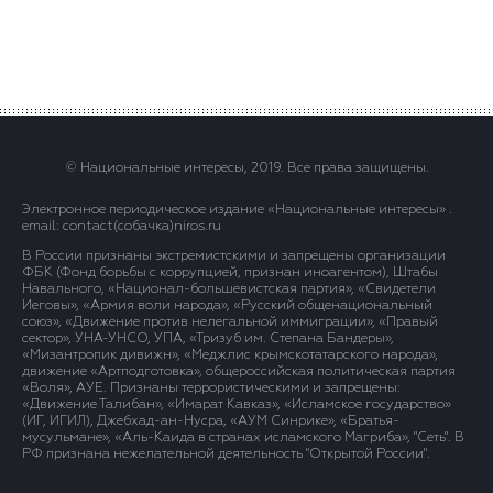
© Национальные интересы, 2019. Все права защищены.
Электронное периодическое издание «Национальные интересы» .
email: contact(сoбaчка)niros.ru
В России признаны экстремистскими и запрещены организации
ФБК (Фонд борьбы с коррупцией, признан иноагентом), Штабы
Навального, «Национал-большевистская партия», «Свидетели
Иеговы», «Армия воли народа», «Русский общенациональный
союз», «Движение против нелегальной иммиграции», «Правый
сектор», УНА-УНСО, УПА, «Тризуб им. Степана Бандеры»,
«Мизантропик дивижн», «Меджлис крымскотатарского народа»,
движение «Артподготовка», общероссийская политическая партия
«Воля», АУЕ. Признаны террористическими и запрещены:
«Движение Талибан», «Имарат Кавказ», «Исламское государство»
(ИГ, ИГИЛ), Джебхад-ан-Нусра, «АУМ Синрике», «Братья-
мусульмане», «Аль-Каида в странах исламского Магриба», "Сеть". В
РФ признана нежелательной деятельность "Открытой России".