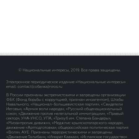
© Национальные интересы, 2019. Все права защищены.
Электронное периодическое издание «Национальные интересы» .
email: contact(сoбaчка)niros.ru
В России признаны экстремистскими и запрещены организации
ФБК (Фонд борьбы с коррупцией, признан иноагентом), Штабы
Навального, «Национал-большевистская партия», «Свидетели
Иеговы», «Армия воли народа», «Русский общенациональный
союз», «Движение против нелегальной иммиграции», «Правый
сектор», УНА-УНСО, УПА, «Тризуб им. Степана Бандеры»,
«Мизантропик дивижн», «Меджлис крымскотатарского народа»,
движение «Артподготовка», общероссийская политическая партия
«Воля», АУЕ. Признаны террористическими и запрещены:
«Движение Талибан», «Имарат Кавказ», «Исламское государство»