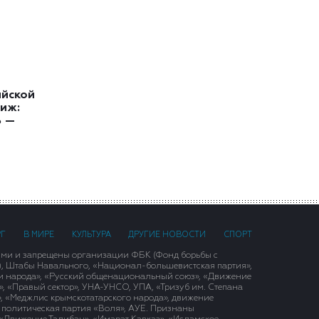
ийской
иж:
ь —
РГ
В МИРЕ
КУЛЬТУРА
ДРУГИЕ НОВОСТИ
СПОРТ
ими и запрещены организации ФБК (Фонд борьбы с
), Штабы Навального, «Национал-большевистская партия»,
и народа», «Русский общенациональный союз», «Движение
 «Правый сектор», УНА-УНСО, УПА, «Тризуб им. Степана
, «Меджлис крымскотатарского народа», движение
 политическая партия «Воля», АУЕ. Признаны