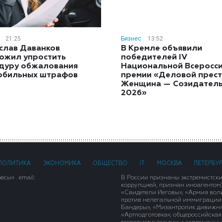
21:25
Бизнес
13:52
слав Даванков
В Кремле объявили
ожил упростить
победителей IV
дуру обжалования
Национальной Всеросс
обильных штрафов
премии «Деловой прест
Женщина — Созидател
2026»
ПОЛИТИКА
ЭКОНОМИКА
ОБЩЕСТВО
IT
МОСКВА
ПЕТЕРБУ
сы» . email:
В России признаны экстремистск
коррупцией, признан иноагентом
«Свидетели Иеговы», «Армия вол
против нелегальной иммиграции»,
Бандеры», «Мизантропик дивижн»
«Артподготовка», общероссийская