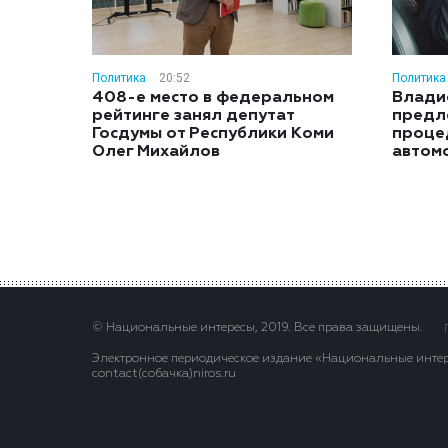
Политика
20:52
Политика
408-е место в федеральном
Влади
рейтинге занял депутат
предл
Госдумы от Республики Коми
проце
Олег Михайлов
автом
© Национальные интересы, 2019. Все права защищены.
Электронное периодическое издание «Национальные интере
contact(сoбaчка)niros.ru