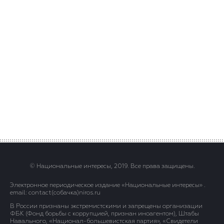
© Национальные интересы, 2019. Все права защищены.
Электронное периодическое издание «Национальные интересы» .
email: contact(сoбaчка)niros.ru
В России признаны экстремистскими и запрещены организации
ФБК (Фонд борьбы с коррупцией, признан иноагентом), Штабы
Навального, «Национал-большевистская партия», «Свидетели