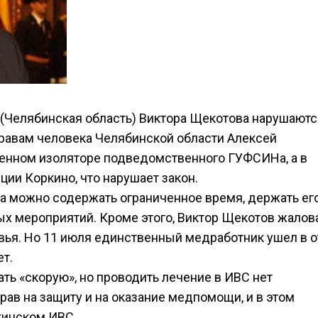
 (Челябинская область) Виктора Щекотова нарушаютс
равам человека Челябинской области Алексей
венном изоляторе подведомственного ГУФСИНа, а в
ии Коркино, что нарушает закон.
а можно содержать ограниченное время, держать ег
х мероприятий. Кроме этого, Виктор Щекотов жалов
вья. Но 11 июля единственный медработник ушел в о
т.
ь «скорую», но проводить лечение в ИВС нет
ав на защиту и на оказание медпомощи, и в этом
кинском ИВС.