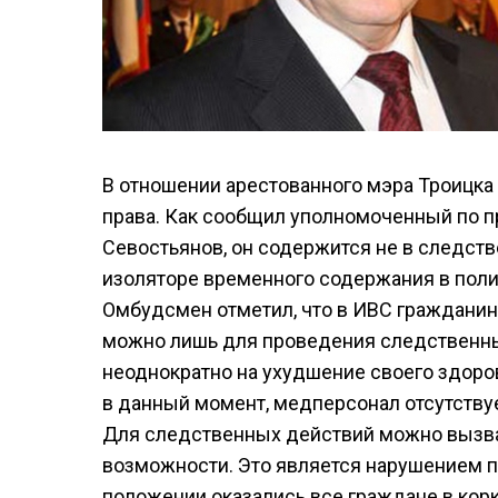
В отношении арестованного мэра Троицка
права. Как сообщил уполномоченный по п
Севостьянов, он содержится не в следст
изоляторе временного содержания в полиц
Омбудсмен отметил, что в ИВС гражданин
можно лишь для проведения следственны
неоднократно на ухудшение своего здоро
в данный момент, медперсонал отсутствуе
Для следственных действий можно вызват
возможности. Это является нарушением пр
положении оказались все граждане в кор