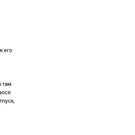
я его
о там
ался
тпуск,