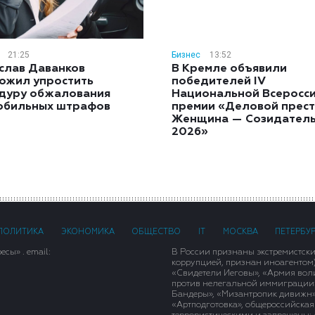
21:25
Бизнес
13:52
слав Даванков
В Кремле объявили
ожил упростить
победителей IV
дуру обжалования
Национальной Всеросс
обильных штрафов
премии «Деловой прест
Женщина — Созидател
2026»
ПОЛИТИКА
ЭКОНОМИКА
ОБЩЕСТВО
IT
МОСКВА
ПЕТЕРБУ
сы» . email:
В России признаны экстремистск
коррупцией, признан иноагентом
«Свидетели Иеговы», «Армия вол
против нелегальной иммиграции»,
Бандеры», «Мизантропик дивижн»
«Артподготовка», общероссийская