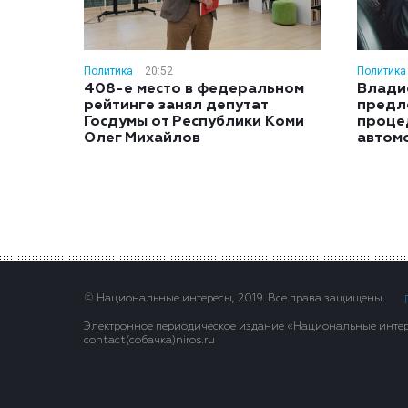
Политика
20:52
Политика
408-е место в федеральном
Влади
рейтинге занял депутат
предл
Госдумы от Республики Коми
проце
Олег Михайлов
автом
© Национальные интересы, 2019. Все права защищены.
Электронное периодическое издание «Национальные интере
contact(сoбaчка)niros.ru