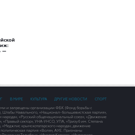
ийской
иж:
ь —
РГ
В МИРЕ
КУЛЬТУРА
ДРУГИЕ НОВОСТИ
СПОРТ
ими и запрещены организации ФБК (Фонд борьбы с
), Штабы Навального, «Национал-большевистская партия»,
и народа», «Русский общенациональный союз», «Движение
 «Правый сектор», УНА-УНСО, УПА, «Тризуб им. Степана
, «Меджлис крымскотатарского народа», движение
 политическая партия «Воля», АУЕ. Признаны