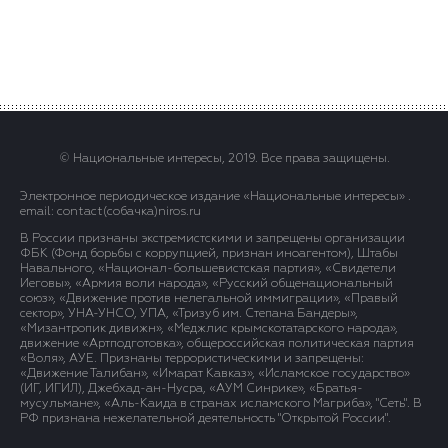
© Национальные интересы, 2019. Все права защищены.
Электронное периодическое издание «Национальные интересы» .
email: contact(сoбaчка)niros.ru
В России признаны экстремистскими и запрещены организации
ФБК (Фонд борьбы с коррупцией, признан иноагентом), Штабы
Навального, «Национал-большевистская партия», «Свидетели
Иеговы», «Армия воли народа», «Русский общенациональный
союз», «Движение против нелегальной иммиграции», «Правый
сектор», УНА-УНСО, УПА, «Тризуб им. Степана Бандеры»,
«Мизантропик дивижн», «Меджлис крымскотатарского народа»,
движение «Артподготовка», общероссийская политическая партия
«Воля», АУЕ. Признаны террористическими и запрещены:
«Движение Талибан», «Имарат Кавказ», «Исламское государство»
(ИГ, ИГИЛ), Джебхад-ан-Нусра, «АУМ Синрике», «Братья-
мусульмане», «Аль-Каида в странах исламского Магриба», "Сеть". В
РФ признана нежелательной деятельность "Открытой России".