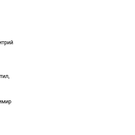
итрий
тил,
димир