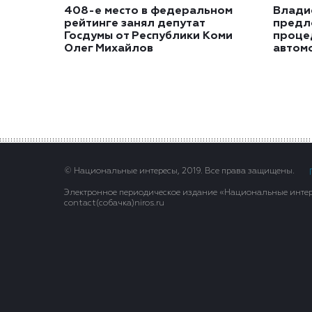
408-е место в федеральном
Влади
рейтинге занял депутат
предл
Госдумы от Республики Коми
проце
Олег Михайлов
автом
© Национальные интересы, 2019. Все права защищены.
Электронное периодическое издание «Национальные интере
contact(сoбaчка)niros.ru