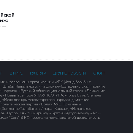
ийской
иж:
ь —
РГ
В МИРЕ
КУЛЬТУРА
ДРУГИЕ НОВОСТИ
СПОРТ
ими и запрещены организации ФБК (Фонд борьбы с
), Штабы Навального, «Национал-большевистская партия»,
и народа», «Русский общенациональный союз», «Движение
 «Правый сектор», УНА-УНСО, УПА, «Тризуб им. Степана
, «Меджлис крымскотатарского народа», движение
 политическая партия «Воля», АУЕ. Признаны
«Движение Талибан», «Имарат Кавказ», «Исламское
д-ан-Нусра, «АУМ Синрике», «Братья-мусульмане», «Аль-
ба», "Сеть". В РФ признана нежелательной деятельность