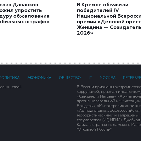
слав Даванков
В Кремле объявили
ожил упростить
победителей IV
дуру обжалования
Национальной Всеросс
обильных штрафов
премии «Деловой прест
Женщина — Созидател
2026»
ПОЛИТИКА
ЭКОНОМИКА
ОБЩЕСТВО
IT
МОСКВА
ПЕТЕРБУ
сы» . email:
В России признаны экстремистск
коррупцией, признан иноагентом
«Свидетели Иеговы», «Армия вол
против нелегальной иммиграции»,
Бандеры», «Мизантропик дивижн»
«Артподготовка», общероссийская
террористическими и запрещены: 
государство» (ИГ, ИГИЛ), Джебха
Каида в странах исламского Магри
"Открытой России".