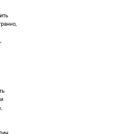
нить
транно,
,
ть
ни
,
один