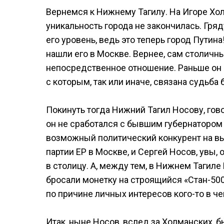
Вернемся к Нижнему Тагилу. На Игоре Хол
уникальность города не закончилась. Гря
его уровень, ведь это теперь город Путина
нашли его в Москве. Вернее, сам столичн
непосредственное отношение. Раньше он
с которым, так или иначе, связана судьба
Покинуть тогда Нижний Тагил Носову, гово
он не сработался с бывшим губернатором 
возможный политический конкурент на вы
партии ЕР в Москве, и Сергей Носов, увы
в столицу. А, между тем, в Нижнем Тагил
бросали монетку на строящийся «Стан-500
по причине личных интересов кого-то в чем-
Итак, ныне Носов, вслед за Холманских, б