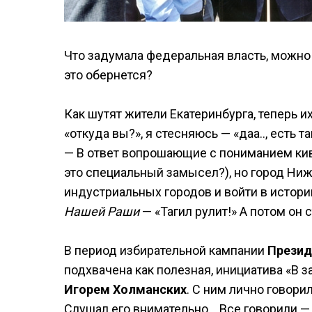
Что задумала федеральная власть, можно 
это обернется?
Как шутят жители Екатеринбурга, теперь и
«откуда вы?», я стесняюсь — «даа.., есть 
— В ответ вопрошающие с пониманием киваю
это специальный замысел?), но город Ни
индустриальных городов и войти в истори
Нашей Раши
— «Тагил рулит!» А потом он 
В период избирательной кампании
Презид
подхвачена как полезная, инициатива «В з
Игорем Холманских
. С ним лично говори
Слушал его внимательно… Все говорили — э