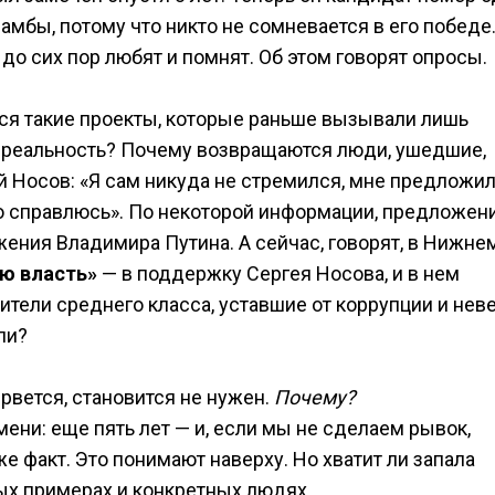
амбы, потому что никто не сомневается в его победе
 до сих пор любят и помнят. Об этом говорят опросы.
тся такие проекты, которые раньше вызывали лишь
в реальность? Почему возвращаются люди, ушедшие,
й Носов: «Я сам никуда не стремился, мне предложил
что справлюсь». По некоторой информации, предложен
ения Владимира Путина. А сейчас, говорят, в Нижне
ую власть»
— в поддержку Сергея Носова, и в нем
ители среднего класса, уставшие от коррупции и нев
ли?
о рвется, становится не нужен.
Почему?
мени: еще пять лет — и, если мы не сделаем рывок,
же факт. Это понимают наверху. Но хватит ли запала
ых примерах и конкретных людях.