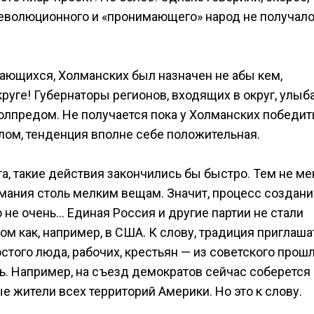
 революционного и «пронимающего» народ не получал
вающихся, Холманских был назначен не абы кем,
уге! Губернаторы регионов, входящих в округ, улыба
 полпредом. Не получается пока у Холманских победит
елом, тенденция вполне себе положительная.
а, такие действия закончились бы быстро. Тем не ме
имания столь мелким вещам. Значит, процесс создани
 не очень… Единая Россия и другие партии не стали
 как, например, в США. К слову, традиция приглаша
того люда, рабочих, крестьян — из советского прошл
ь. Например, на съезд демократов сейчас соберется 
е жители всех территорий Америки. Но это к слову.