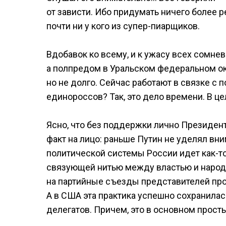
от зависти. Ибо придумать ничего более
почти ни у кого из супер-пиарщиков.
Вдобавок ко всему, и к ужасу всех сомне
а полпредом в Уральском федеральном окр
но не долго. Сейчас работают в связке с
единороссов? Так, это дело времени. В ц
Ясно, что без поддержки лично Президент
факт на лицо: раньше Путин не уделял вн
политической системы России идет как-то
связующей нитью между властью и народом
на партийные съезды представителей прос
А в США эта практика успешно сохранилас
делегатов. Причем, это в основном просты