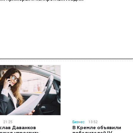
21:25
Бизнес
13:52
слав Даванков
В Кремле объявили