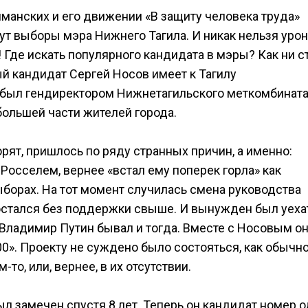
манских и его движении «В защиту человека труда»
дут выборы мэра Нижнего Тагила. И никак нельзя уро
! Где искать популярного кандидата в мэры? Как ни с
ый кандидат Сергей Носов имеет к Тагилу
 был гендиректором Нижнетагильского меткомбината
 большей части жителей города.
рят, пришлось по ряду странных причин, а именно:
Росселем, вернее «встал ему поперек горла» как
борах. На тот момент случилась смена руководства
, остался без поддержки свыше. И вынужден был уеха
е Владимир Путин бывал и тогда. Вместе с Носовым о
0». Проекту не суждено было состояться, как обычно
то, или, вернее, в их отсутствии.
ыл замечен спустя 8 лет. Теперь он кандидат номер 