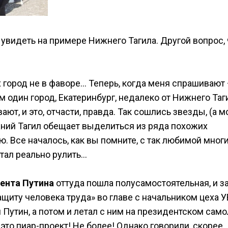
увидеть на примере Нижнего Тагила. Другой вопрос,
х город не в фаворе… Теперь, когда меня спрашивают
там один город, Екатеринбург, недалеко от Нижнего Таг
т, и это, отчасти, правда. Так сошлись звезды, (а м
жний Тагил обещает выделиться из ряда похожих
ю. Все началось, как вы помните, с так любимой мног
стал реально рулить…
ента Путина
оттуда пошла полусамостоятельная, и з
ащиту человека труда» во главе с начальником цеха 
л Путин, а потом и летал с ним на президентском само
то пиар-проект! Не более! Однако говорили, скорее,