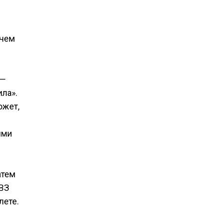
 чем
 —
ила».
ожет,
ими
атем
УВЗ
лете.