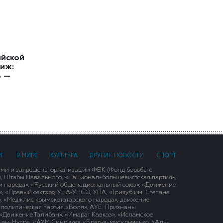
ийской
иж:
ь —
РГ
В МИРЕ
КУЛЬТУРА
ДРУГИЕ НОВОСТИ
СПОРТ
ими и запрещены организации ФБК (Фонд борьбы с
), Штабы Навального, «Национал-большевистская партия»,
и народа», «Русский общенациональный союз», «Движение
 «Правый сектор», УНА-УНСО, УПА, «Тризуб им. Степана
, «Меджлис крымскотатарского народа», движение
 политическая партия «Воля», АУЕ. Признаны
«Движение Талибан», «Имарат Кавказ», «Исламское
д-ан-Нусра, «АУМ Синрике», «Братья-мусульмане», «Аль-