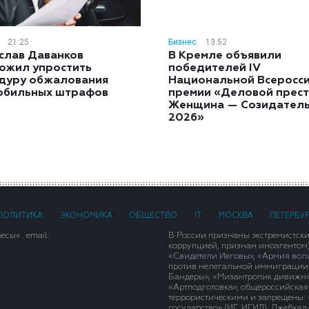
21:25
Бизнес
13:52
слав Даванков
В Кремле объявили
ожил упростить
победителей IV
дуру обжалования
Национальной Всеросс
обильных штрафов
премии «Деловой прест
Женщина — Созидател
2026»
ПОЛИТИКА
ЭКОНОМИКА
ОБЩЕСТВО
IT
МОСКВА
ПЕТЕРБУ
сы» . email:
В России признаны экстремистск
коррупцией, признан иноагентом
«Свидетели Иеговы», «Армия вол
против нелегальной иммиграции»,
Бандеры», «Мизантропик дивижн»
«Артподготовка», общероссийская
террористическими и запрещены: 
государство» (ИГ, ИГИЛ), Джебха