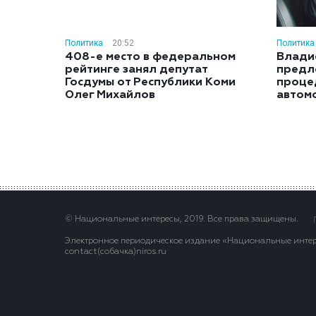
Политика
20:52
Политика
408-е место в федеральном
Влади
рейтинге занял депутат
предл
Госдумы от Республики Коми
проце
Олег Михайлов
автом
© Национальные интересы, 2019. Все права защищены.
Электронное периодическое издание «Национальные интере
contact(сoбaчка)niros.ru