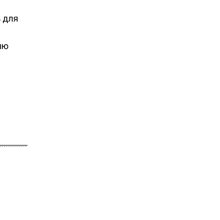
ь для
ию