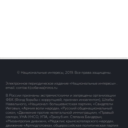
© Национальные интересы, 2019. Все права защищены.
Электронное периодическое издание «Национальные интересы» .
email: contact(сoбaчка)niros.ru
В России признаны экстремистскими и запрещены организации
ФБК (Фонд борьбы с коррупцией, признан иноагентом), Штабы
Навального, «Национал-большевистская партия», «Свидетели
Иеговы», «Армия воли народа», «Русский общенациональный
союз», «Движение против нелегальной иммиграции», «Правый
сектор», УНА-УНСО, УПА, «Тризуб им. Степана Бандеры»,
«Мизантропик дивижн», «Меджлис крымскотатарского народа»,
движение «Артподготовка», общероссийская политическая партия