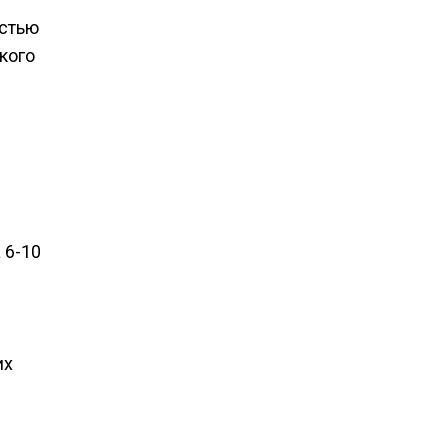
остью
кого
 6-10
их