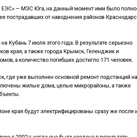
ЕЭС» — МЭС Юга, на данный момент ими было полн
ее пострадавших от наводнения районов Краснодарс
на Кубань 7 июля этого года. В результате серьезно
ов края, а также города Крымск, Геленджик и
мов, а количество погибших достигло 171 человек.
к, где уже выполнен основной ремонт подстанций на
подключены жилые дома, целые микрорайоны, а также
бъекты.
оне края будут электрифицированы сразу же после 
ию с 2002 г, когда она была создана в результате