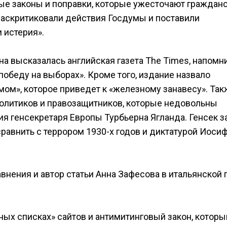
ые законы и поправки, которые ужесточают граждан
раскритиковали действия Госдумы и поставили
 истерия».
а высказалась английская газета The Times, напомн
обеду на выборах». Кроме того, издание назвало
ом», которое приведет к «железному занавесу». Так
олитиков и правозащитников, которые недовольны
ия генсекретаря Европы Турбьерна Ягланда. Генсек з
сравнить с террором 1930-х годов и диктатурой Иоси
нения и автор статьи Анна Зафесова в итальянской 
ных списках» сайтов и антимитинговый закон, которы