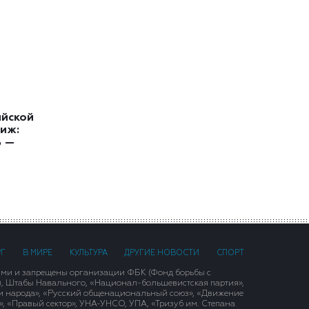
ийской
иж:
ь —
РГ
В МИРЕ
КУЛЬТУРА
ДРУГИЕ НОВОСТИ
СПОРТ
ими и запрещены организации ФБК (Фонд борьбы с
), Штабы Навального, «Национал-большевистская партия»,
и народа», «Русский общенациональный союз», «Движение
 «Правый сектор», УНА-УНСО, УПА, «Тризуб им. Степана