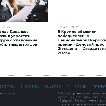
21:25
Бизнес
13:52
слав Даванков
В Кремле объявили
ожил упростить
победителей IV
дуру обжалования
Национальной Всеросс
обильных штрафов
премии «Деловой прест
Женщина — Созидател
2026»
ПОЛИТИКА
ЭКОНОМИКА
ОБЩЕСТВО
IT
МОСКВА
ПЕТЕРБУ
сы» . email:
В России признаны экстремистск
коррупцией, признан иноагентом
«Свидетели Иеговы», «Армия вол
против нелегальной иммиграции»,