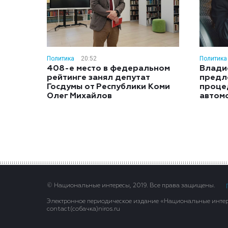
Политика
20:52
Политика
408-е место в федеральном
Влади
рейтинге занял депутат
предл
Госдумы от Республики Коми
проце
Олег Михайлов
автом
© Национальные интересы, 2019. Все права защищены.
Электронное периодическое издание «Национальные интере
contact(сoбaчка)niros.ru