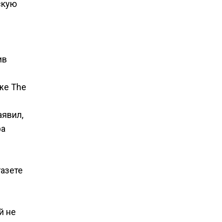
скую
ив
же The
аявил,
фа
газете
й не