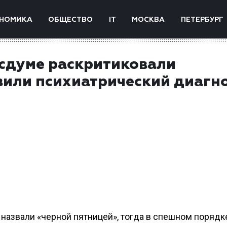
НОМИКА
ОБЩЕСТВО
IT
МОСКВА
ПЕТЕРБУРГ
осдуме раскритиковали
вили психиатрический диагн
назвали «черной пятницей», тогда в спешном порядк