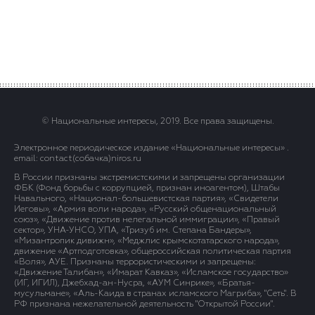
© Национальные интересы, 2019. Все права защищены.
Электронное периодическое издание «Национальные интересы» .
email: contact(сoбaчка)niros.ru
В России признаны экстремистскими и запрещены организации
ФБК (Фонд борьбы с коррупцией, признан иноагентом), Штабы
Навального, «Национал-большевистская партия», «Свидетели
Иеговы», «Армия воли народа», «Русский общенациональный
союз», «Движение против нелегальной иммиграции», «Правый
сектор», УНА-УНСО, УПА, «Тризуб им. Степана Бандеры»,
«Мизантропик дивижн», «Меджлис крымскотатарского народа»,
движение «Артподготовка», общероссийская политическая партия
«Воля», АУЕ. Признаны террористическими и запрещены:
«Движение Талибан», «Имарат Кавказ», «Исламское государство»
(ИГ, ИГИЛ), Джебхад-ан-Нусра, «АУМ Синрике», «Братья-
мусульмане», «Аль-Каида в странах исламского Магриба», "Сеть". В
РФ признана нежелательной деятельность "Открытой России".