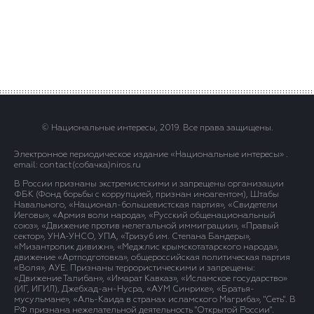
© Национальные интересы, 2019. Все права защищены.
Электронное периодическое издание «Национальные интересы» .
email: contact(сoбaчка)niros.ru
В России признаны экстремистскими и запрещены организации
ФБК (Фонд борьбы с коррупцией, признан иноагентом), Штабы
Навального, «Национал-большевистская партия», «Свидетели
Иеговы», «Армия воли народа», «Русский общенациональный
союз», «Движение против нелегальной иммиграции», «Правый
сектор», УНА-УНСО, УПА, «Тризуб им. Степана Бандеры»,
«Мизантропик дивижн», «Меджлис крымскотатарского народа»,
движение «Артподготовка», общероссийская политическая партия
«Воля», АУЕ. Признаны террористическими и запрещены:
«Движение Талибан», «Имарат Кавказ», «Исламское государство»
(ИГ, ИГИЛ), Джебхад-ан-Нусра, «АУМ Синрике», «Братья-
мусульмане», «Аль-Каида в странах исламского Магриба», "Сеть". В
РФ признана нежелательной деятельность "Открытой России".