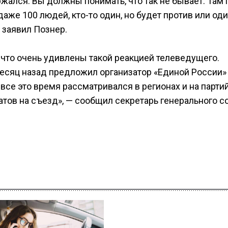
ржался. Вы должны понимать, что так не бывает. Там 
аже 100 людей, кто-то один, но будет против или од
 заявил Познер.
 что очень удивлены такой реакцией телеведущего.
сяц назад предложил организатор «Единой России»
все это время рассматривался в регионах и на парти
тов на съезд», — сообщил секретарь генерального с