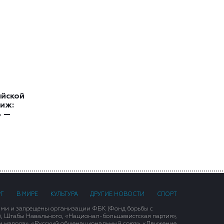
ийской
иж:
ь —
РГ
В МИРЕ
КУЛЬТУРА
ДРУГИЕ НОВОСТИ
СПОРТ
ими и запрещены организации ФБК (Фонд борьбы с
), Штабы Навального, «Национал-большевистская партия»,