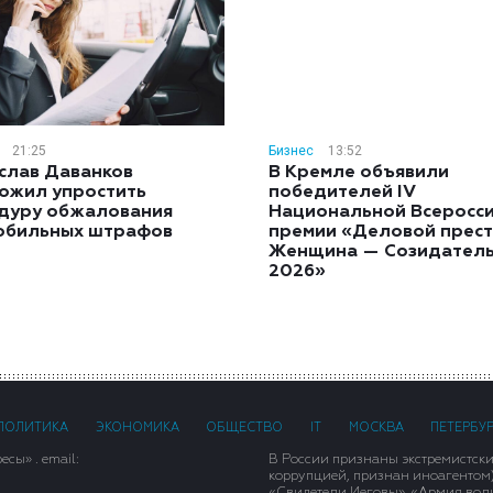
21:25
Бизнес
13:52
слав Даванков
В Кремле объявили
ожил упростить
победителей IV
дуру обжалования
Национальной Всеросс
обильных штрафов
премии «Деловой прест
Женщина — Созидател
2026»
ПОЛИТИКА
ЭКОНОМИКА
ОБЩЕСТВО
IT
МОСКВА
ПЕТЕРБУ
сы» . email:
В России признаны экстремистск
коррупцией, признан иноагентом