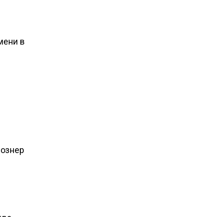
мени в
Познер