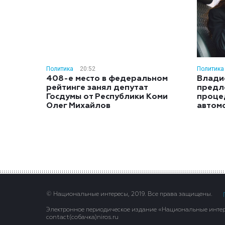
Политика
20:52
Политика
408-е место в федеральном
Влади
рейтинге занял депутат
предл
Госдумы от Республики Коми
проце
Олег Михайлов
автом
© Национальные интересы, 2019. Все права защищены.
Электронное периодическое издание «Национальные интере
contact(сoбaчка)niros.ru