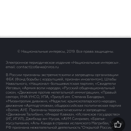
© Национальные интересы, 2019. Все права защищены.
Электронное периодическое издание «Национальные интересы» .
email: contact(сoбaчка)niros.ru
В России признаны экстремистскими и запрещены организации
ФБК (Фонд борьбы с коррупцией, признан иноагентом), Штабы
Навального, «Национал-большевистская партия», «Свидетели
Иеговы», «Армия воли народа», «Русский общенациональный
союз», «Движение против нелегальной иммиграции», «Правый
сектор», УНА-УНСО, УПА, «Тризуб им. Степана Бандеры»,
«Мизантропик дивижн», «Меджлис крымскотатарского народа»,
движение «Артподготовка», общероссийская политическая партия
«Воля», АУЕ. Признаны террористическими и запрещены:
«Движение Талибан», «Имарат Кавказ», «Исламское государство»
(ИГ, ИГИЛ), Джебхад-ан-Нусра, «АУМ Синрике», «Братья-
мусульмане», «Аль-Каида в странах исламского Магриба», "Сеть". В
РФ признана нежелательной деятельность "Открытой России".