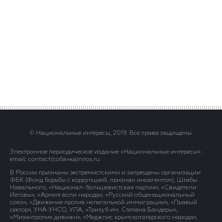
© Национальные интересы, 2019. Все права защищены.
Электронное периодическое издание «Национальные интересы» .
email: contact(сoбaчка)niros.ru
В России признаны экстремистскими и запрещены организации
ФБК (Фонд борьбы с коррупцией, признан иноагентом), Штабы
Навального, «Национал-большевистская партия», «Свидетели
Иеговы», «Армия воли народа», «Русский общенациональный
союз», «Движение против нелегальной иммиграции», «Правый
сектор», УНА-УНСО, УПА, «Тризуб им. Степана Бандеры»,
«Мизантропик дивижн», «Меджлис крымскотатарского народа»,