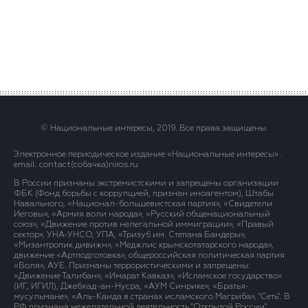
© Национальные интересы, 2019. Все права защищены.
Электронное периодическое издание «Национальные интересы» .
email: contact(сoбaчка)niros.ru
В России признаны экстремистскими и запрещены организации
ФБК (Фонд борьбы с коррупцией, признан иноагентом), Штабы
Навального, «Национал-большевистская партия», «Свидетели
Иеговы», «Армия воли народа», «Русский общенациональный
союз», «Движение против нелегальной иммиграции», «Правый
сектор», УНА-УНСО, УПА, «Тризуб им. Степана Бандеры»,
«Мизантропик дивижн», «Меджлис крымскотатарского народа»,
движение «Артподготовка», общероссийская политическая партия
«Воля», АУЕ. Признаны террористическими и запрещены:
«Движение Талибан», «Имарат Кавказ», «Исламское государство»
(ИГ, ИГИЛ), Джебхад-ан-Нусра, «АУМ Синрике», «Братья-
мусульмане», «Аль-Каида в странах исламского Магриба», "Сеть". В
РФ признана нежелательной деятельность "Открытой России".