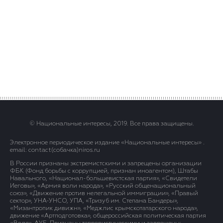
© Национальные интересы, 2019. Все права защищены.
Электронное периодическое издание «Национальные интересы» .
email: contact(сoбaчка)niros.ru
В России признаны экстремистскими и запрещены организации
ФБК (Фонд борьбы с коррупцией, признан иноагентом), Штабы
Навального, «Национал-большевистская партия», «Свидетели
Иеговы», «Армия воли народа», «Русский общенациональный
союз», «Движение против нелегальной иммиграции», «Правый
сектор», УНА-УНСО, УПА, «Тризуб им. Степана Бандеры»,
«Мизантропик дивижн», «Меджлис крымскотатарского народа»,
движение «Артподготовка», общероссийская политическая партия