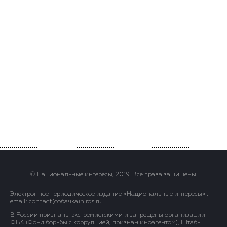
© Национальные интересы, 2019. Все права защищены.
Электронное периодическое издание «Национальные интересы» .
email: contact(сoбaчка)niros.ru
В России признаны экстремистскими и запрещены организации
ФБК (Фонд борьбы с коррупцией, признан иноагентом), Штабы