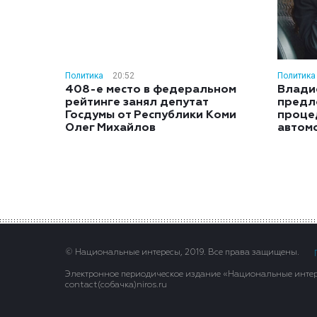
Политика
20:52
Политика
408-е место в федеральном
Влади
рейтинге занял депутат
предл
Госдумы от Республики Коми
проце
Олег Михайлов
автом
© Национальные интересы, 2019. Все права защищены.
Электронное периодическое издание «Национальные интере
contact(сoбaчка)niros.ru