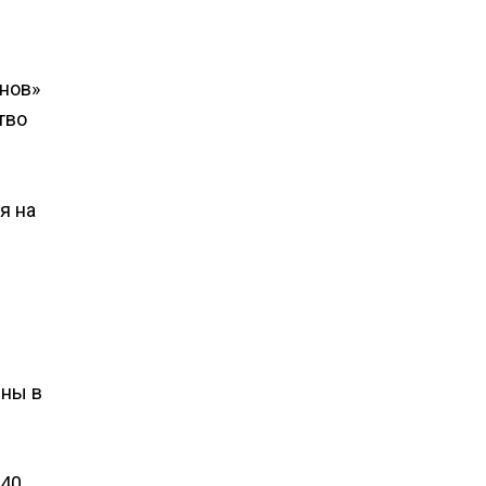
онов»
тво
я на
вны в
240