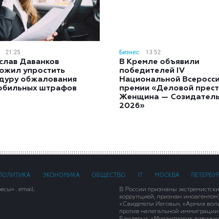
21:25
Бизнес
13:52
слав Даванков
В Кремле объявили
ожил упростить
победителей IV
дуру обжалования
Национальной Всеросс
обильных штрафов
премии «Деловой прест
Женщина — Созидател
2026»
ПОЛИТИКА
ЭКОНОМИКА
ОБЩЕСТВО
IT
МОСКВА
ПЕТЕРБУ
сы» . email:
В России признаны экстремистск
коррупцией, признан иноагентом
«Свидетели Иеговы», «Армия вол
против нелегальной иммиграции»,