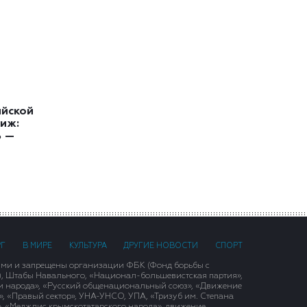
ийской
иж:
ь —
РГ
В МИРЕ
КУЛЬТУРА
ДРУГИЕ НОВОСТИ
СПОРТ
ими и запрещены организации ФБК (Фонд борьбы с
), Штабы Навального, «Национал-большевистская партия»,
и народа», «Русский общенациональный союз», «Движение
 «Правый сектор», УНА-УНСО, УПА, «Тризуб им. Степана