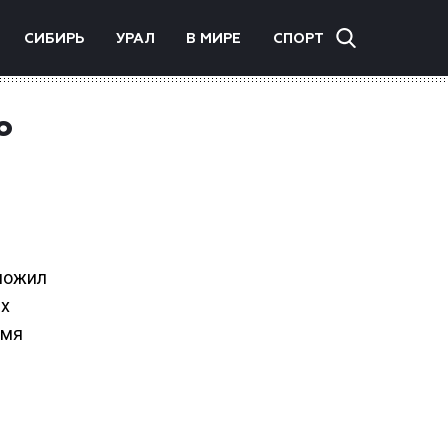
СИБИРЬ
УРАЛ
В МИРЕ
СПОРТ
о
ложил
ых
емя