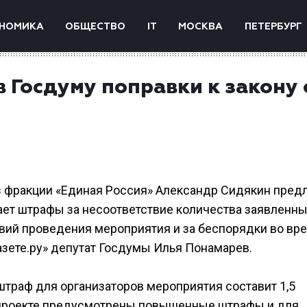
НОМИКА
ОБЩЕСТВО
IT
МОСКВА
ПЕТЕРБУРГ
в Госдуму поправки к закону 
з фракции «Единая Россия» Александр Сидякин пред
ает штрафы за несоответствие количества заявленн
овий проведения мероприятия и за беспорядки во вр
азете.ру» депутат Госдумы Илья Понамарев.
траф для организаторов мероприятия составит 1,5
опроекте предусмотрены повышенные штрафы и для