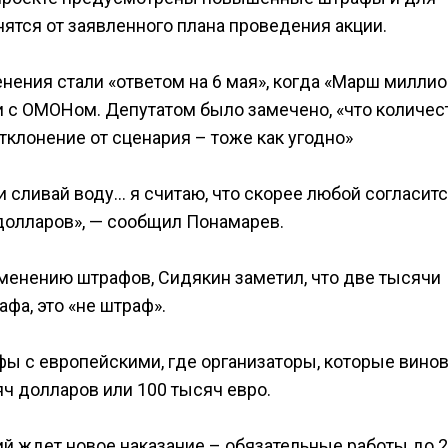
нятся от заявленного плана проведения акции.
нения стали «ответом на 6 мая», когда «Марш милли
и с ОМОНом. Депутатом было замечено, «что количес
тклонение от сценария – тоже как угодно»
и сливай воду… я считаю, что скорее любой согласитс
 долларов», — сообщил Понамарев.
менению штрафов, Сидякин заметил, что две тысячи
афа, это «не штраф».
ы с европейскими, где организаторы, которые вино
яч долларов или 100 тысяч евро.
ий ждет новое наказание – обязательные работы до 