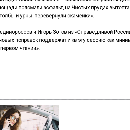
площади поломали асфальт, на Чистых прудах вытопта
столбы и урны, перевернули скамейки».
единороссов и Игорь Зотов из «Справедливой России
 новых поправок поддержат и «в эту сессию как мин
 первом чтении».