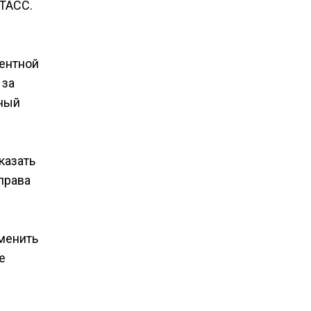
-ТАСС.
ентной
 за
тный
казать
права
тменить
е