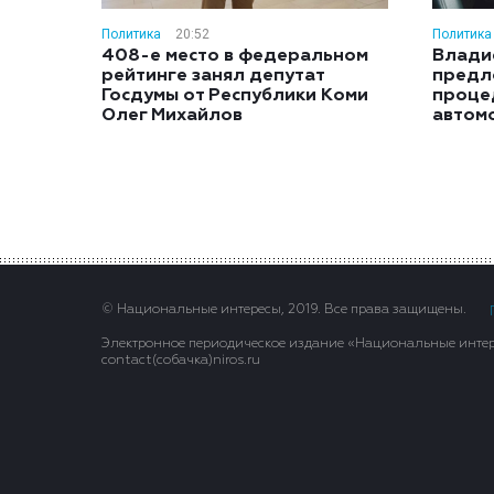
Политика
20:52
Политика
408-е место в федеральном
Влади
рейтинге занял депутат
предл
Госдумы от Республики Коми
проце
Олег Михайлов
автом
© Национальные интересы, 2019. Все права защищены.
Электронное периодическое издание «Национальные интере
contact(сoбaчка)niros.ru