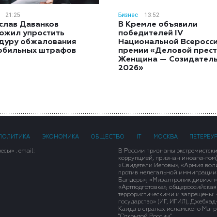
21:25
Бизнес
13:52
слав Даванков
В Кремле объявили
ожил упростить
победителей IV
дуру обжалования
Национальной Всеросс
обильных штрафов
премии «Деловой прест
Женщина — Созидател
2026»
ПОЛИТИКА
ЭКОНОМИКА
ОБЩЕСТВО
IT
МОСКВА
ПЕТЕРБУ
сы» . email:
В России признаны экстремистск
коррупцией, признан иноагентом
«Свидетели Иеговы», «Армия вол
против нелегальной иммиграции»,
Бандеры», «Мизантропик дивижн»
«Артподготовка», общероссийская
террористическими и запрещены: 
государство» (ИГ, ИГИЛ), Джебха
Каида в странах исламского Магри
"Открытой России".