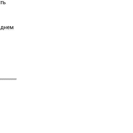
ать
 днем