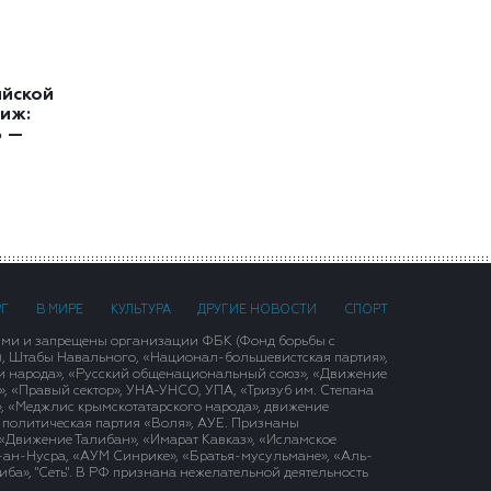
ийской
иж:
ь —
РГ
В МИРЕ
КУЛЬТУРА
ДРУГИЕ НОВОСТИ
СПОРТ
ими и запрещены организации ФБК (Фонд борьбы с
), Штабы Навального, «Национал-большевистская партия»,
и народа», «Русский общенациональный союз», «Движение
 «Правый сектор», УНА-УНСО, УПА, «Тризуб им. Степана
, «Меджлис крымскотатарского народа», движение
 политическая партия «Воля», АУЕ. Признаны
«Движение Талибан», «Имарат Кавказ», «Исламское
д-ан-Нусра, «АУМ Синрике», «Братья-мусульмане», «Аль-
ба», "Сеть". В РФ признана нежелательной деятельность