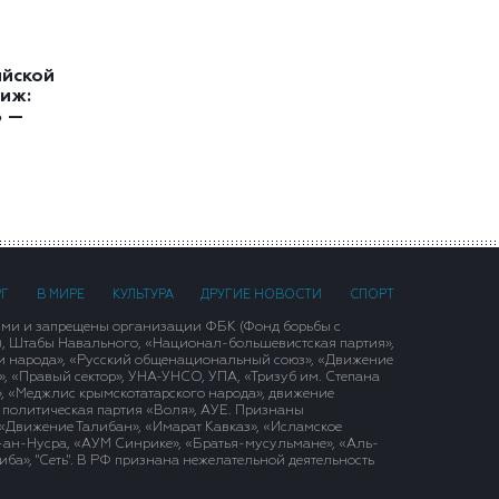
ийской
иж:
ь —
РГ
В МИРЕ
КУЛЬТУРА
ДРУГИЕ НОВОСТИ
СПОРТ
ими и запрещены организации ФБК (Фонд борьбы с
), Штабы Навального, «Национал-большевистская партия»,
и народа», «Русский общенациональный союз», «Движение
 «Правый сектор», УНА-УНСО, УПА, «Тризуб им. Степана
, «Меджлис крымскотатарского народа», движение
 политическая партия «Воля», АУЕ. Признаны
«Движение Талибан», «Имарат Кавказ», «Исламское
д-ан-Нусра, «АУМ Синрике», «Братья-мусульмане», «Аль-
ба», "Сеть". В РФ признана нежелательной деятельность