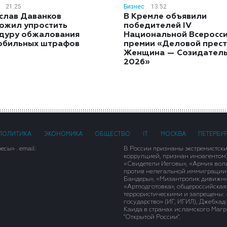
21:25
Бизнес
13:52
слав Даванков
В Кремле объявили
ожил упростить
победителей IV
дуру обжалования
Национальной Всеросс
обильных штрафов
премии «Деловой прест
Женщина — Созидател
2026»
ПОЛИТИКА
ЭКОНОМИКА
ОБЩЕСТВО
IT
МОСКВА
ПЕТЕРБУ
сы» . email:
В России признаны экстремистск
коррупцией, признан иноагентом
«Свидетели Иеговы», «Армия вол
против нелегальной иммиграции»,
Бандеры», «Мизантропик дивижн»
«Артподготовка», общероссийская
террористическими и запрещены: 
государство» (ИГ, ИГИЛ), Джебха
Каида в странах исламского Магри
"Открытой России".