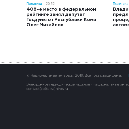
Политика
20:52
Политика
408-е место в федеральном
Влади
рейтинге занял депутат
предл
Госдумы от Республики Коми
проце
Олег Михайлов
автом
© Национальные интересы, 2019. Все права защищены.
Электронное периодическое издание «Национальные интере
contact(сoбaчка)niros.ru