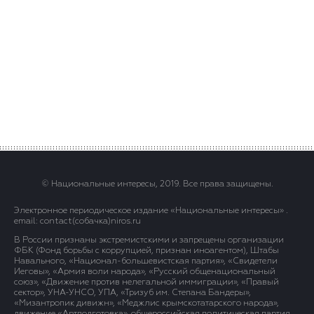
© Национальные интересы, 2019. Все права защищены.
Электронное периодическое издание «Национальные интересы» .
email: contact(сoбaчка)niros.ru
В России признаны экстремистскими и запрещены организации
ФБК (Фонд борьбы с коррупцией, признан иноагентом), Штабы
Навального, «Национал-большевистская партия», «Свидетели
Иеговы», «Армия воли народа», «Русский общенациональный
союз», «Движение против нелегальной иммиграции», «Правый
сектор», УНА-УНСО, УПА, «Тризуб им. Степана Бандеры»,
«Мизантропик дивижн», «Меджлис крымскотатарского народа»,