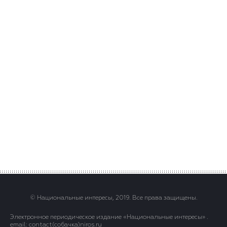
© Национальные интересы, 2019. Все права защищены.
Электронное периодическое издание «Национальные интересы» .
email: contact(сoбaчка)niros.ru