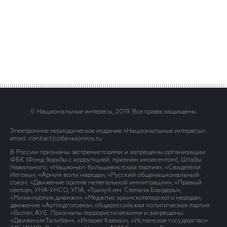
© Национальные интересы, 2019. Все права защищены.
Электронное периодическое издание «Национальные интересы» .
email: contact(сoбaчка)niros.ru
В России признаны экстремистскими и запрещены организации
ФБК (Фонд борьбы с коррупцией, признан иноагентом), Штабы
Навального, «Национал-большевистская партия», «Свидетели
Иеговы», «Армия воли народа», «Русский общенациональный
союз», «Движение против нелегальной иммиграции», «Правый
сектор», УНА-УНСО, УПА, «Тризуб им. Степана Бандеры»,
«Мизантропик дивижн», «Меджлис крымскотатарского народа»,
движение «Артподготовка», общероссийская политическая партия
«Воля», АУЕ. Признаны террористическими и запрещены:
«Движение Талибан», «Имарат Кавказ», «Исламское государство»