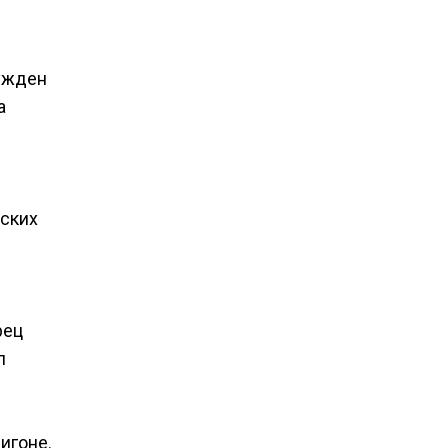
ужден
а
еских
рец
л
игоне.