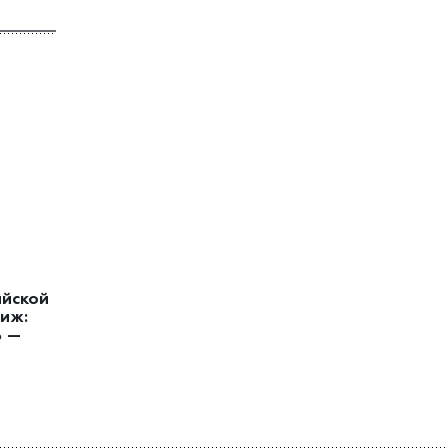
ийской
иж:
ь —