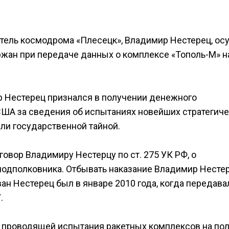
ель космодрома «Плесецк», Владимир Нестерец, ос
ржан при передаче данных о комплексе «Тополь-М» н
р Нестерец признался в получении денежного
ША за сведения об испытаниях новейших стратегич
ли государственной тайной.
говор Владимиру Нестерцу по ст. 275 УК РФ, о
подполковника. Отбывать наказание Владимир Несте
ван Нестерец был в январе 2010 года, когда передава
.
 проводящей испытания ракетных комплексов на пол