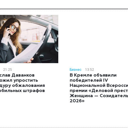
21:25
Бизнес
13:52
слав Даванков
В Кремле объявили
ожил упростить
победителей IV
дуру обжалования
Национальной Всеросс
обильных штрафов
премии «Деловой прест
Женщина — Созидател
2026»