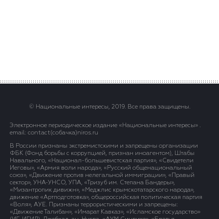
© Национальные интересы, 2019. Все права защищены.
Электронное периодическое издание «Национальные интересы» .
email: contact(сoбaчка)niros.ru
В России признаны экстремистскими и запрещены организации
ФБК (Фонд борьбы с коррупцией, признан иноагентом), Штабы
Навального, «Национал-большевистская партия», «Свидетели
Иеговы», «Армия воли народа», «Русский общенациональный
союз», «Движение против нелегальной иммиграции», «Правый
сектор», УНА-УНСО, УПА, «Тризуб им. Степана Бандеры»,
«Мизантропик дивижн», «Меджлис крымскотатарского народа»,
движение «Артподготовка», общероссийская политическая партия
«Воля», АУЕ. Признаны террористическими и запрещены:
«Движение Талибан», «Имарат Кавказ», «Исламское государство»