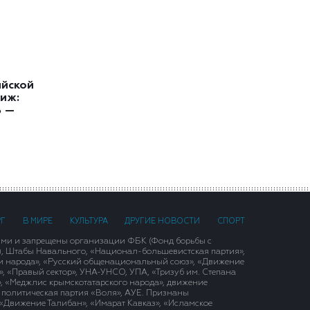
ийской
иж:
ь —
РГ
В МИРЕ
КУЛЬТУРА
ДРУГИЕ НОВОСТИ
СПОРТ
ими и запрещены организации ФБК (Фонд борьбы с
), Штабы Навального, «Национал-большевистская партия»,
и народа», «Русский общенациональный союз», «Движение
 «Правый сектор», УНА-УНСО, УПА, «Тризуб им. Степана
, «Меджлис крымскотатарского народа», движение
 политическая партия «Воля», АУЕ. Признаны
«Движение Талибан», «Имарат Кавказ», «Исламское