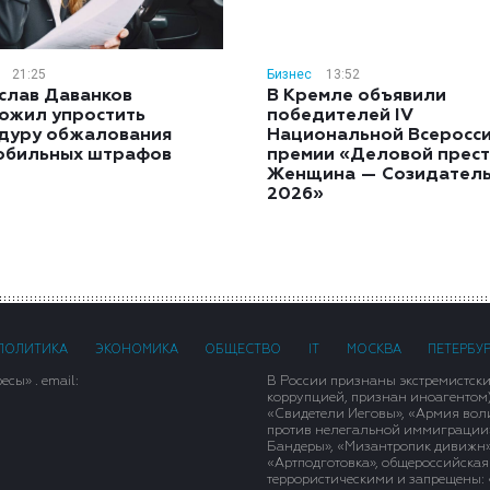
21:25
Бизнес
13:52
слав Даванков
В Кремле объявили
ожил упростить
победителей IV
дуру обжалования
Национальной Всеросс
обильных штрафов
премии «Деловой прест
Женщина — Созидател
2026»
ПОЛИТИКА
ЭКОНОМИКА
ОБЩЕСТВО
IT
МОСКВА
ПЕТЕРБУ
сы» . email:
В России признаны экстремистск
коррупцией, признан иноагентом
«Свидетели Иеговы», «Армия вол
против нелегальной иммиграции»,
Бандеры», «Мизантропик дивижн»
«Артподготовка», общероссийская
террористическими и запрещены: 