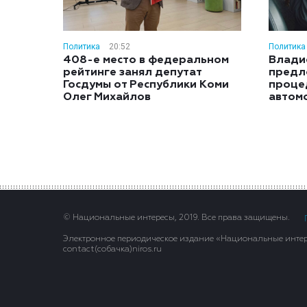
Политика
20:52
Политика
408-е место в федеральном
Влади
рейтинге занял депутат
предл
Госдумы от Республики Коми
проце
Олег Михайлов
автом
© Национальные интересы, 2019. Все права защищены.
Электронное периодическое издание «Национальные интере
contact(сoбaчка)niros.ru