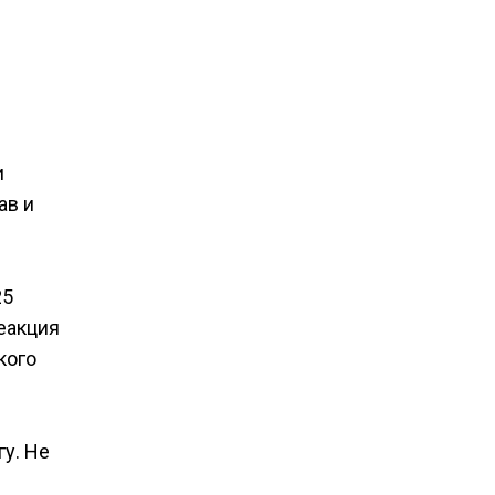
и
ав и
25
реакция
кого
гу. Не