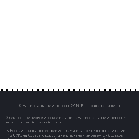
© Национальные интересы, 2019. Все права защищены.
Электронное периодическое издание «Национальные интересы» .
email: contact(сoбaчка)niros.ru
В России признаны экстремистскими и запрещены организации
ФБК (Фонд борьбы с коррупцией, признан иноагентом), Штабы