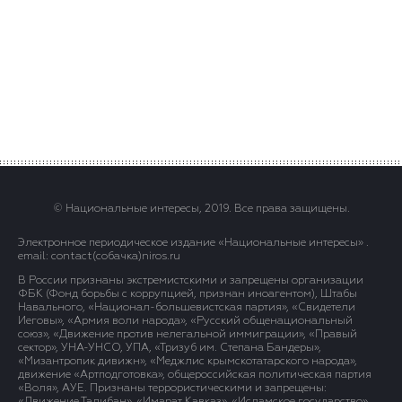
© Национальные интересы, 2019. Все права защищены.
Электронное периодическое издание «Национальные интересы» .
email: contact(сoбaчка)niros.ru
В России признаны экстремистскими и запрещены организации
ФБК (Фонд борьбы с коррупцией, признан иноагентом), Штабы
Навального, «Национал-большевистская партия», «Свидетели
Иеговы», «Армия воли народа», «Русский общенациональный
союз», «Движение против нелегальной иммиграции», «Правый
сектор», УНА-УНСО, УПА, «Тризуб им. Степана Бандеры»,
«Мизантропик дивижн», «Меджлис крымскотатарского народа»,
движение «Артподготовка», общероссийская политическая партия
«Воля», АУЕ. Признаны террористическими и запрещены: