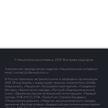
© Национальные интересы, 2019. Все права защищены.
Электронное периодическое издание «Национальные интересы» .
email: contact(сoбaчка)niros.ru
В России признаны экстремистскими и запрещены организации
ФБК (Фонд борьбы с коррупцией, признан иноагентом), Штабы
Навального, «Национал-большевистская партия», «Свидетели
Иеговы», «Армия воли народа», «Русский общенациональный
союз», «Движение против нелегальной иммиграции», «Правый
сектор», УНА-УНСО, УПА, «Тризуб им. Степана Бандеры»,
«Мизантропик дивижн», «Меджлис крымскотатарского народа»,
движение «Артподготовка», общероссийская политическая партия